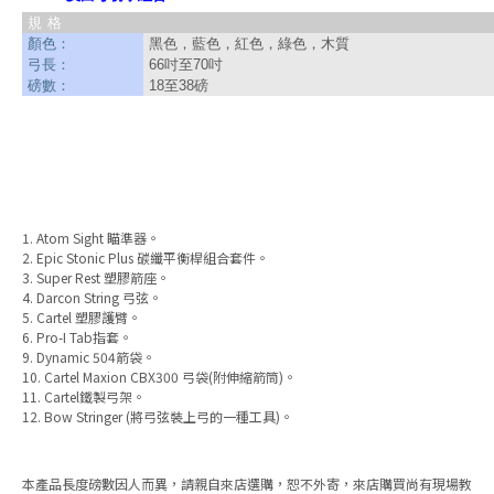
規格
顏色：
黑色，藍色，紅色，綠色，木質
弓長：
66吋至70吋
磅數：
18至38磅
1. Atom Sight 瞄準器。
2. Epic Stonic Plus 碳纖平衡桿組合套件。
3. Super Rest 塑膠箭座。
4. Darcon String 弓弦。
5. Cartel 塑膠護臂。
6. Pro-I Tab指套。
9. Dynamic 504箭袋。
10. Cartel Maxion CBX300 弓袋(附伸縮箭筒)。
11. Cartel鐵製弓架。
12. Bow Stringer (將弓弦裝上弓的一種工具)。
本產品長度磅數因人而異，請親自來店選購，恕不外寄，來店購買尚有現場教