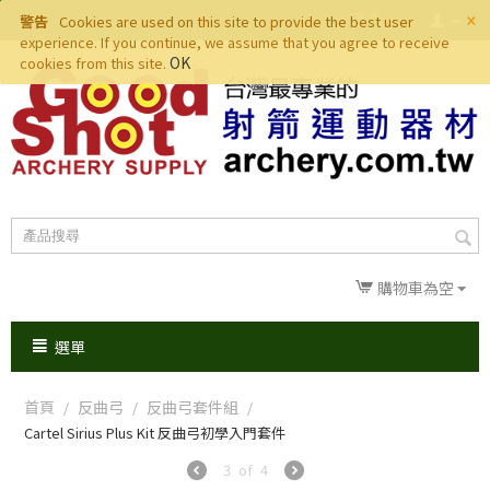
×
警告
Cookies are used on this site to provide the best user
experience. If you continue, we assume that you agree to receive
OK
cookies from this site.
購物車為空
選單
首頁
反曲弓
反曲弓套件組
/
/
/
Cartel Sirius Plus Kit 反曲弓初學入門套件
3
of
4