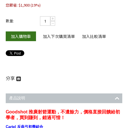
您節省:
$
1,900
(
19
%)
+
數量:
−
加入購物車
加入下次購買清單
加入比較清單
分享
產品說明
Goodshot 推廣射箭運動，不遺餘力，價格直接回饋給初
學者，買到賺到，錯過可惜！
Cartel 反曲弓初學組合