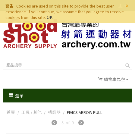
×
警告
Cookies are used on this site to provide the best user
experience. If you continue, we assume that you agree to receive
OK
cookies from this site.
購物車為空
選單
首頁
工具 / 其他
拔箭器
/
/
/
FIVICS ARROW PULL
5
of
9