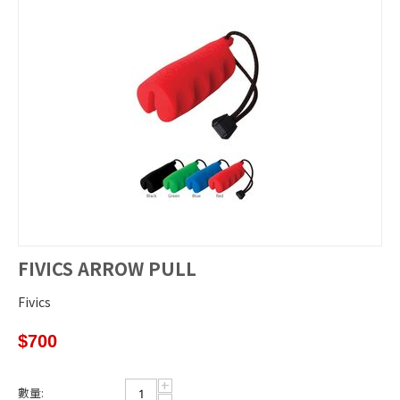
FIVICS ARROW PULL
Fivics
$
700
+
數量: