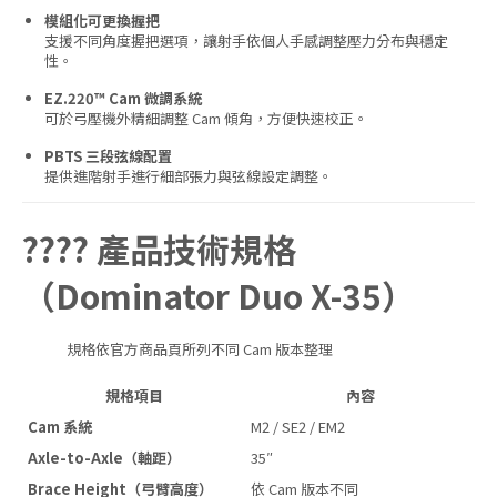
模組化可更換握把
支援不同角度握把選項，讓射手依個人手感調整壓力分布與穩定
性。
EZ.220™ Cam 微調系統
可於弓壓機外精細調整 Cam 傾角，方便快速校正。
PBTS 三段弦線配置
提供進階射手進行細部張力與弦線設定調整。
???? 產品技術規格
（Dominator Duo X-35）
規格依官方商品頁所列不同 Cam 版本整理
規格項目
內容
Cam 系統
M2 / SE2 / EM2
Axle-to-Axle（軸距）
35″
Brace Height（弓臂高度）
依 Cam 版本不同