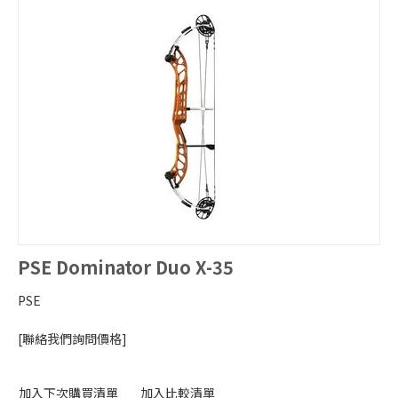
PSE Dominator Duo X-35
PSE
[聯絡我們詢問價格]
加入下次購買清單
加入比較清單