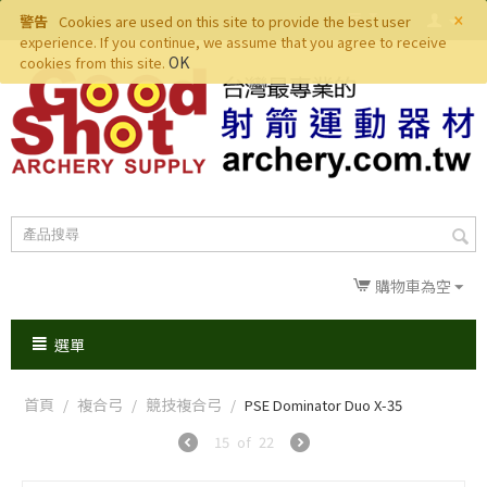
×
警告
Cookies are used on this site to provide the best user
experience. If you continue, we assume that you agree to receive
OK
cookies from this site.
購物車為空
選單
首頁
複合弓
競技複合弓
/
/
/
PSE Dominator Duo X-35
15
of
22