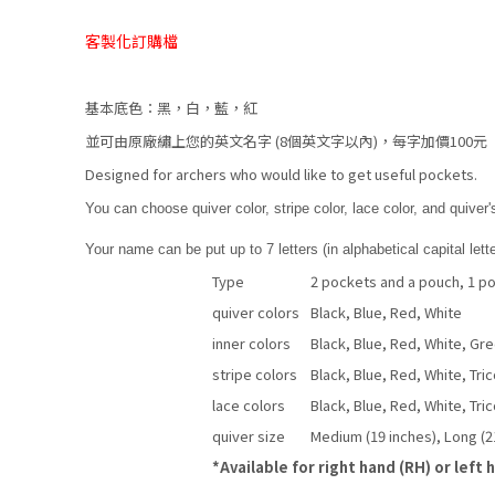
客製化訂購檔
基本底色：黑，白，藍，紅
並可由原廠繡上您的英文名字 (8個英文字以內)，每字加價100元
Designed for archers who would like to get useful pockets.
You can choose quiver color, stripe color, lace color, and quiver's
Your name can be put up to 7 letters (in alphabetical capital lett
Type
2 pockets and a pouch, 1 p
quiver colors
Black, Blue, Red, White
inner colors
Black, Blue, Red, White, Gre
stripe colors
Black, Blue, Red, White, Tri
lace colors
Black, Blue, Red, White, Tri
quiver size
Medium (19 inches), Long (2
*Available for right hand (RH) or left 