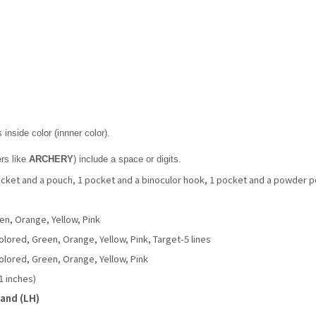
 inside color (innner color).
ers like
ARCHERY
) include a space or digits.
ocket and a pouch, 1 pocket and a binoculor hook, 1 pocket and a powder 
en, Orange, Yellow, Pink
colored, Green, Orange, Yellow, Pink, Target-5 lines
colored, Green, Orange, Yellow, Pink
1 inches)
hand (LH)