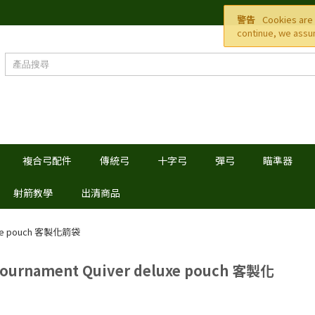
警告
Cookies are 
continue, we assum
複合弓配件
傳統弓
十字弓
彈弓
瞄準器
射箭教學
出清商品
luxe pouch 客製化箭袋
Tournament Quiver deluxe pouch 客製化