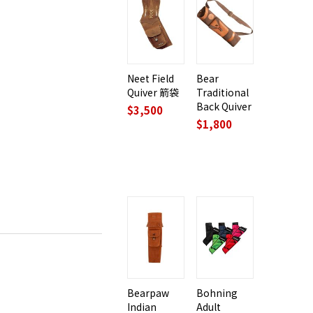
Neet Field
Bear
Quiver 箭袋
Traditional
Back Quiver
$
3,500
$
1,800
Bearpaw
Bohning
Indian
Adult