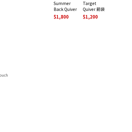
Summer
Target
Back Quiver
Quiver 箭袋
$
1,800
$
1,200
pouch