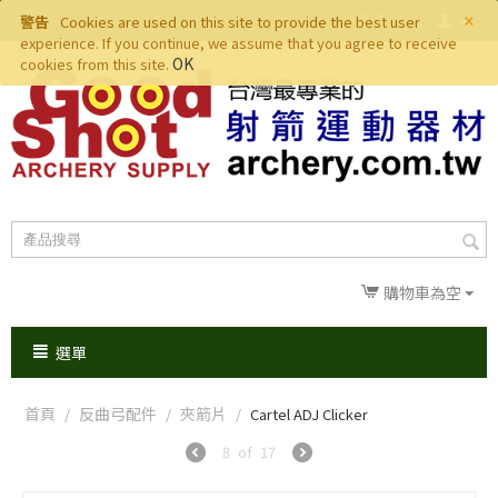
×
警告
Cookies are used on this site to provide the best user
experience. If you continue, we assume that you agree to receive
OK
cookies from this site.
購物車為空
選單
首頁
反曲弓配件
夾箭片
/
/
/
Cartel ADJ Clicker
8
of
17