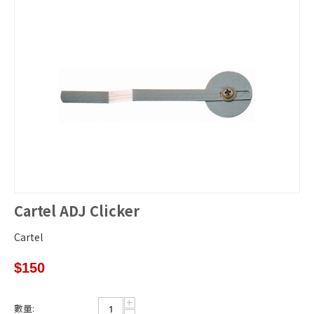
Cartel ADJ Clicker
Cartel
$
150
+
數量: