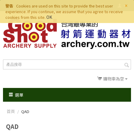
×
警告
Cookies are used on this site to provide the best user
experience. If you continue, we assume that you agree to receive
OK
cookies from this site.
購物車為空
選單
首頁
/
QAD
QAD