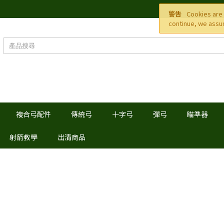
警告
Cookies are 
continue, we assum
複合弓配件
傳統弓
十字弓
彈弓
瞄準器
射箭教學
出清商品