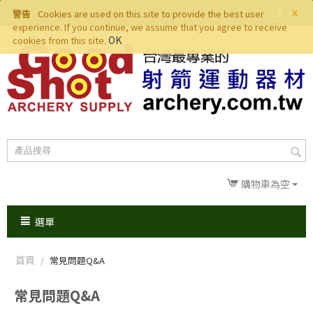
×
警告
Cookies are used on this site to provide the best user
experience. If you continue, we assume that you agree to receive
OK
cookies from this site.
購物車為空
選單
首頁
/
常見問題Q&A
常見問題Q&A