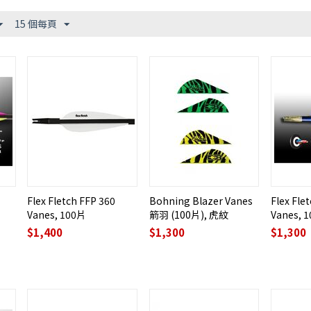
15 個每頁
Flex Fletch FFP 360
Bohning Blazer Vanes
Flex Fle
Vanes, 100片
箭羽 (100片), 虎紋
Vanes, 
$
1,400
$
1,300
$
1,300