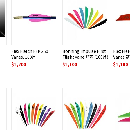
Flex Fletch FFP 250
Bohning Impulse First
Flex Fle
Vanes, 100片
Flight Vane 箭羽 (100片)
Vanes 箭
$
1,200
$
1,100
$
1,100