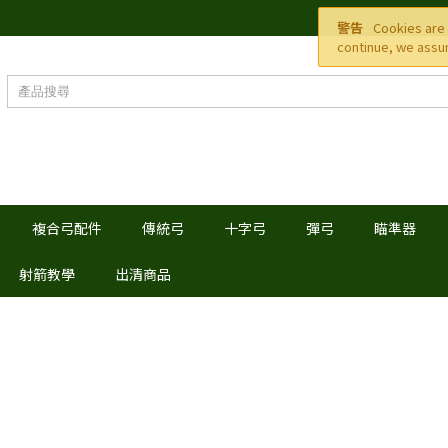
警告
Cookies are 
continue, we assum
複合弓配件
傳統弓
十字弓
彈弓
瞄準器
射箭教學
出清商品