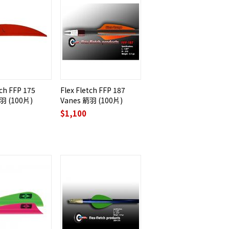
tch FFP 175
Flex Fletch FFP 187
羽 (100片)
Vanes 箭羽 (100片)
$
1,100