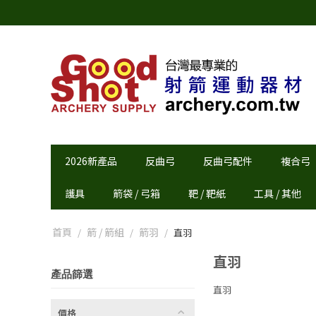
2026新產品
反曲弓
反曲弓配件
複合弓
護具
箭袋 / 弓箱
靶 / 靶紙
工具 / 其他
首頁
箭 / 箭組
箭羽
/
/
/
直羽
直羽
產品篩選
直羽
價格