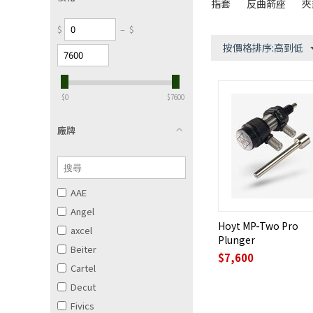
指套
反曲箭座
夾
$
–
$
按價格排序:高到低
‎$
0
‎$
7600
廠牌
AAE
Angel
Hoyt MP-Two Pro
axcel
Plunger
Beiter
$
7,600
Cartel
Decut
Fivics