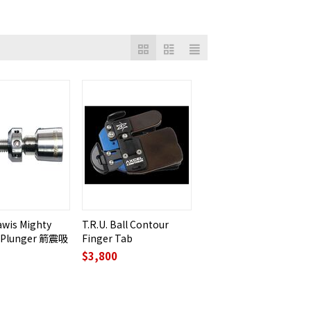
wis Mighty
T.R.U. Ball Contour
 Plunger 箭震吸
Finger Tab
$
3,800