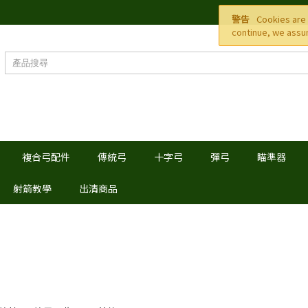
警告
Cookies are 
continue, we assum
複合弓配件
傳統弓
十字弓
彈弓
瞄準器
射箭教學
出清商品