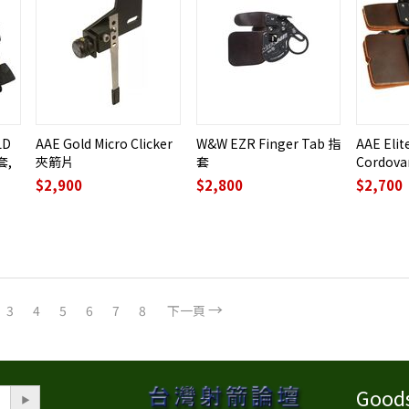
LD
AAE Gold Micro Clicker
W&W EZR Finger Tab 指
AAE Elit
套,
夾箭片
套
Cordov
$
2,900
$
2,800
$
2,700
3
4
5
6
7
8
下一頁
Good