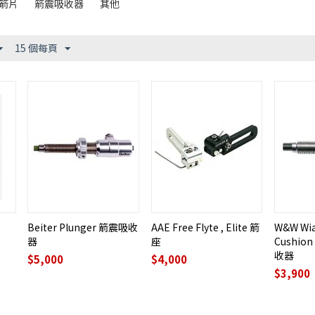
箭片
箭震吸收器
其他
15 個每頁
Beiter Plunger 箭震吸收
AAE Free Flyte , Elite 箭
W&W Wia
器
座
Cushion
收器
$
5,000
$
4,000
$
3,900