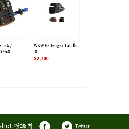
e Tab /
W&W EZ Finger Tab 指
an 指套
套
$
2,700
shot 粉絲團
Twitter