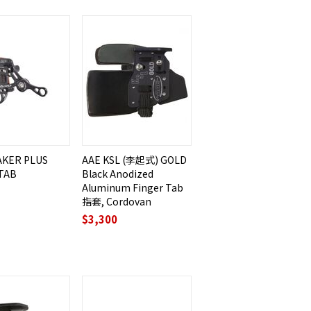
SAKER PLUS
AAE KSL (李起式) GOLD
TAB
Black Anodized
Aluminum Finger Tab
指套, Cordovan
$
3,300