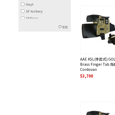
Hoyt
SF Archery
Shibuya
T.R.U. Ball
重置
UUKHA
W&W
Winners
AAE KSL(李起式) GO
Brass Finger Tab 指
Cordovan
$
3,700