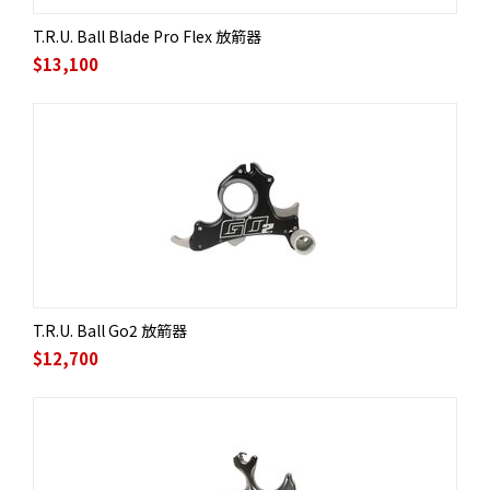
T.R.U. Ball Blade Pro Flex 放箭器
$
13,100
T.R.U. Ball Go2 放箭器
$
12,700