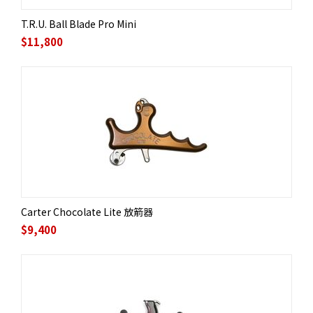
T.R.U. Ball Blade Pro Mini
$
11,800
Carter Chocolate Lite 放箭器
$
9,400