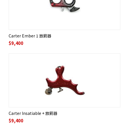
Carter Ember 1 放箭器
$
9,400
Carter Insatiable + 放箭器
$
9,400