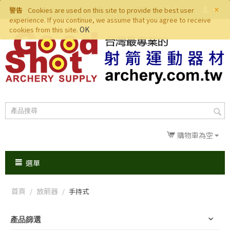
×
警告
Cookies are used on this site to provide the best user
experience. If you continue, we assume that you agree to receive
OK
cookies from this site.
購物車為空
選單
首頁
放箭器
/
/
手持式
產品篩選