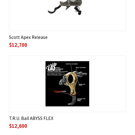
Scott Apex Release
$
12,700
T.R.U. Ball ABYSS FLEX
$
12,600