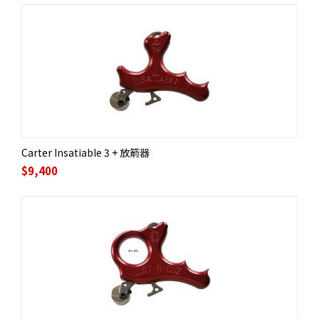
Carter Insatiable 3 + 放箭器
$
9,400