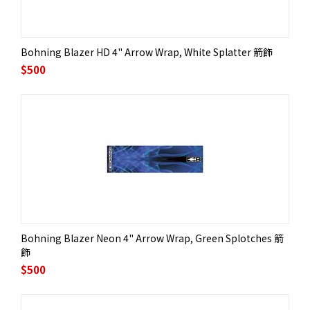
Bohning Blazer HD 4" Arrow Wrap, White Splatter 箭飾
$
500
Bohning Blazer Neon 4" Arrow Wrap, Green Splotches 箭
飾
$
500