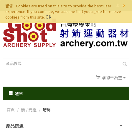
×
警告
Cookies are used on this site to provide the best user
experience. If you continue, we assume that you agree to receive
OK
cookies from this site.
購物車為空
選單
首頁
箭 / 箭組
/
/
箭飾
產品篩選