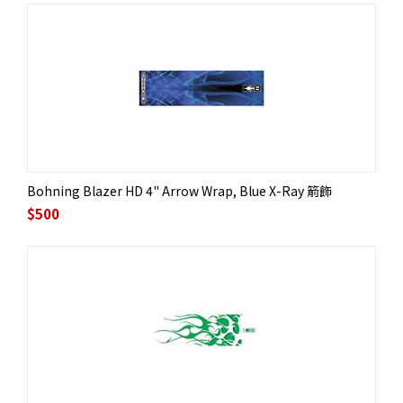
Bohning Blazer HD 4" Arrow Wrap, Blue X-Ray 箭飾
$
500