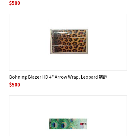
$
500
Bohning Blazer HD 4" Arrow Wrap, Leopard 箭飾
$
500