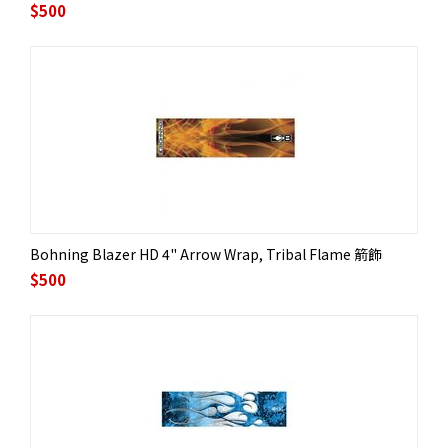
$
500
Bohning Blazer HD 4" Arrow Wrap, Tribal Flame 箭飾
$
500