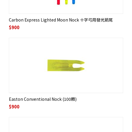
Carbon Express Lighted Moon Nock 十字弓用發光箭尾
$
900
Easton Conventional Nock (100顆)
$
900