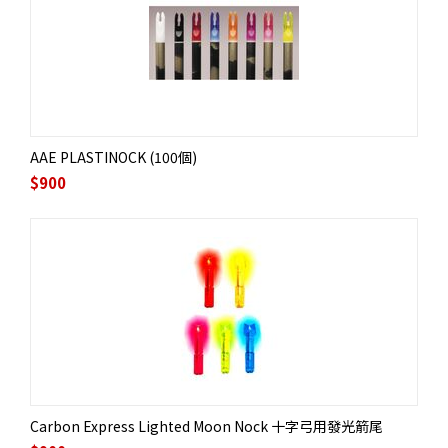
AAE PLASTINOCK (100個)
$
900
Carbon Express Lighted Moon Nock 十字弓用發光箭尾