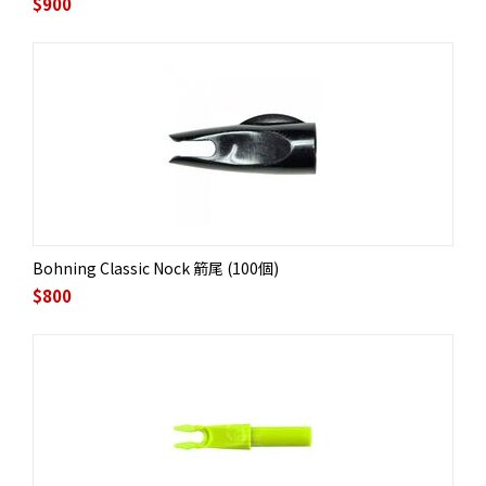
$
900
Bohning Classic Nock 箭尾 (100個)
$
800