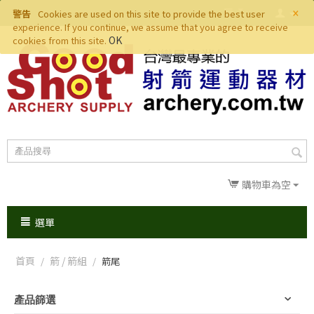
×
警告
Cookies are used on this site to provide the best user
experience. If you continue, we assume that you agree to receive
OK
cookies from this site.
購物車為空
選單
首頁
箭 / 箭組
/
/
箭尾
產品篩選