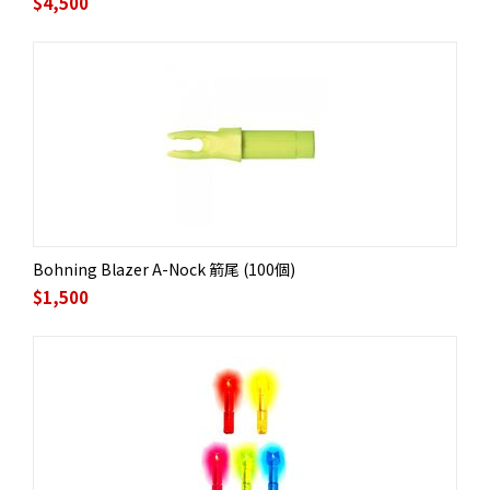
$
4,500
Bohning Blazer A-Nock 箭尾 (100個)
$
1,500