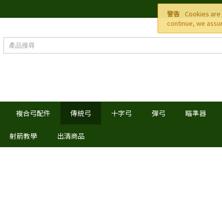
警告
Cookies are 
continue, we assum
複合弓配件
傳統弓
十字弓
彈弓
瞄準器
射箭教學
出清商品