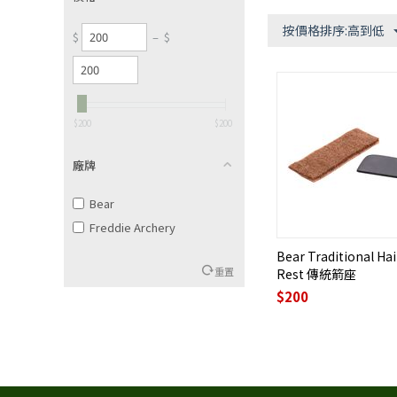
按價格排序:高到低
$
–
$
‎$
200
‎$
200
廠牌
Bear
Freddie Archery
Bear Traditional Hai
重置
Rest 傳統箭座
$
200