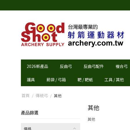
2026新產品
反曲弓
反曲弓配件
複合弓
護具
箭袋 / 弓箱
靶 / 靶紙
工具 / 其他
首頁
傳統弓
/
/
其他
其他
產品篩選
其他
價格